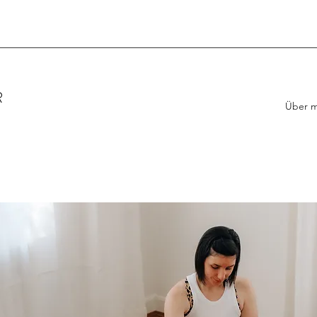
R
Über m